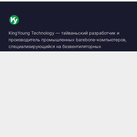
KingYoung Technology — тайваньский разработчик и
производитель промышленных barebone-компьютеров,
специализирующийся на безвентиляторных
встраиваемых ПК, устройствах edge AI и защищённых
вычислительных решениях.
📍
10F., No. 318, Sec. 1, Neihu Rd., Neihu Dist., Taipei City
114, Taiwan
☎
+886-2-2659-8483
✉
sales@kingyoung.com.tw
Продукция
Безвентиляторный Промышленный ПК
Edge AI Box
Multi Gigabit Ethernet