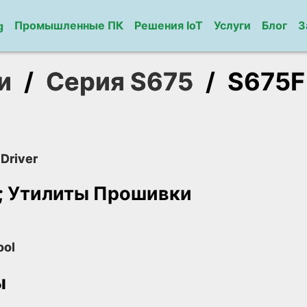
Промышленные ПК
Решения IoT
Услуги
Блог
З
g
и
/
Серия S675
/
S675F
Driver
; Утилиты Прошивки
ool
ы