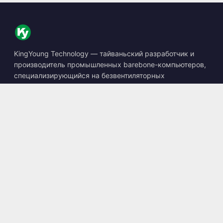
KingYoung Technology — тайваньский разработчик и
производитель промышленных barebone-компьютеров,
специализирующийся на безвентиляторных
встраиваемых ПК, устройствах edge AI и защищённых
вычислительных решениях.
📍
10F., No. 318, Sec. 1, Neihu Rd., Neihu Dist., Taipei City
114, Taiwan
☎
+886-2-2659-8483
✉
sales@kingyoung.com.tw
Продукция
Безвентиляторный Промышленный ПК
Edge AI Box
Multi Gigabit Ethernet