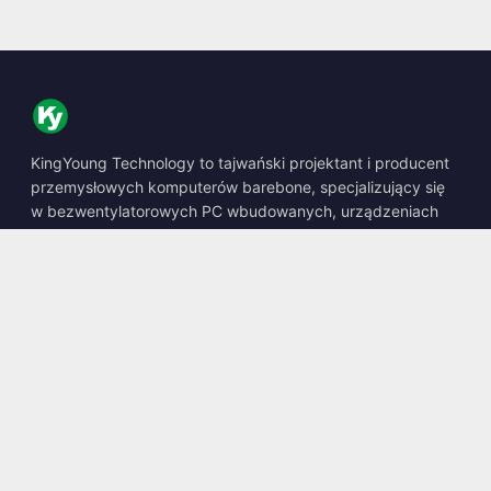
KingYoung Technology to tajwański projektant i producent
przemysłowych komputerów barebone, specjalizujący się
w bezwentylatorowych PC wbudowanych, urządzeniach
edge AI oraz wytrzymałych rozwiązaniach obliczeniowych.
📍
10F., No. 318, Sec. 1, Neihu Rd., Neihu Dist., Taipei City
114, Taiwan
☎
+886-2-2659-8483
✉
sales@kingyoung.com.tw
Produkty
Bezwentylatorowy PC Przemysłowy
Edge AI Box