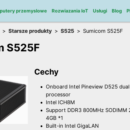
putery przemyslowe
Rozwiazania IoT
Usługi
Blog
P
Starsze produkty
S525
Sumicom S525F
m S525F
Cechy
Onboard Intel Pineview D525 dua
processor
Intel ICH8M
Support DDR3 800MHz SODIMM 2
4GB *1
Built-in Intel GigaLAN