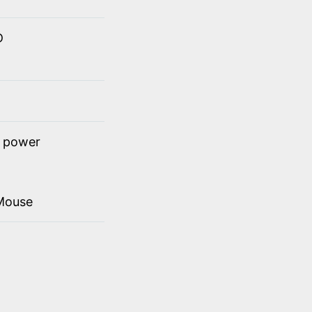
D
t power
Mouse