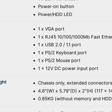
Power-on button
Power/HDD LED
1 x VGA port
1 x RJ45 10/100/1000Mb Fast Ethe
1 x USB 2.0 / 1.1 port
1 x PS/2 Keyboard port
1 x PS/2 Mouse port
1 x 12V DC power input port
ght
Chassis only, extended connectors
4.6"(W) x 5.79"(D) x 2"(H) (117 x 
0.85KG (without memory and HDD