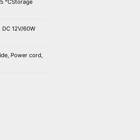
45 ℃Storage
t, DC 12V/60W
ide, Power cord,