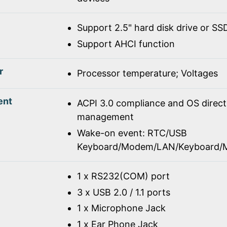
Support 2.5" hard disk drive or SS
Support AHCI function
r
Processor temperature; Voltages
ent
ACPI 3.0 compliance and OS direc
management
Wake-on event: RTC/USB
Keyboard/Modem/LAN/Keyboard/
1 x RS232(COM) port
3 x USB 2.0 / 1.1 ports
1 x Microphone Jack
1 x Ear Phone Jack