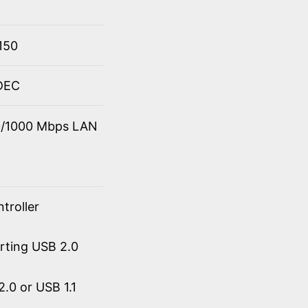
150
ODEC
00/1000 Mbps LAN
troller
orting USB 2.0
.0 or USB 1.1