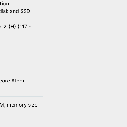
tion
disk and SSD
x 2"(H) (117 x
 core Atom
M, memory size