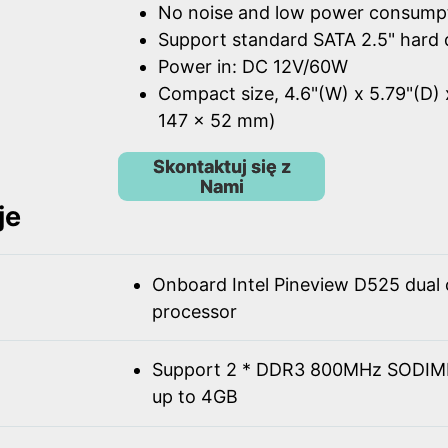
No noise and low power consump
Support standard SATA 2.5" hard 
Power in: DC 12V/60W
Compact size, 4.6"(W) x 5.79"(D) 
147 x 52 mm)
Skontaktuj się z
Nami
je
Onboard Intel Pineview D525 dual
processor
Support 2 * DDR3 800MHz SODIM
up to 4GB