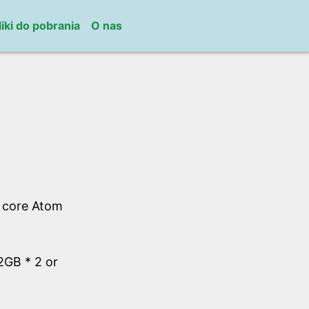
liki do pobrania
O nas
l core Atom
GB * 2 or