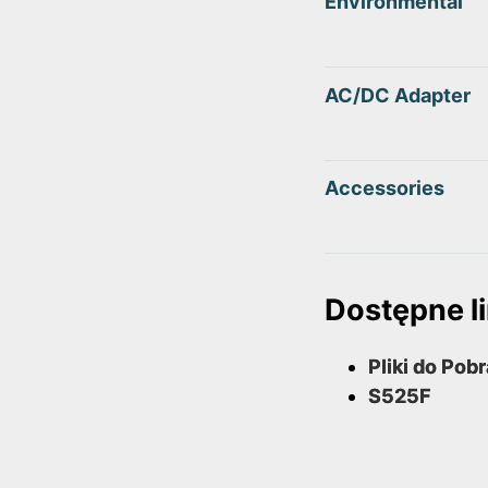
Environmental
AC/DC Adapter
Accessories
Dostępne li
Pliki do Pob
S525F