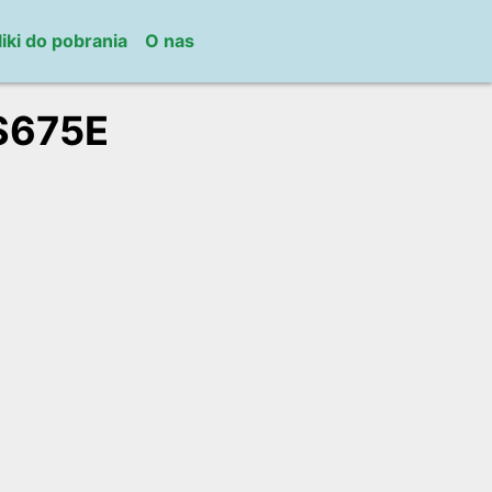
liki do pobrania
O nas
S675E