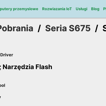
putery przemyslowe
Rozwiazania IoT
Usługi
Blog
P
 Pobrania
/
Seria S675
/
Driver
 Narzędzia Flash
ool
y