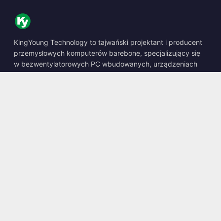
KingYoung Technology to tajwański projektant i producent
przemysłowych komputerów barebone, specjalizujący się
w bezwentylatorowych PC wbudowanych, urządzeniach
edge AI oraz wytrzymałych rozwiązaniach obliczeniowych.
📍
10F., No. 318, Sec. 1, Neihu Rd., Neihu Dist., Taipei City
114, Taiwan
☎
+886-2-2659-8483
✉
sales@kingyoung.com.tw
Produkty
Bezwentylatorowy PC Przemysłowy
Edge AI Box
Multi Gigabit Ethernet
Ultra Mały Rozmiar