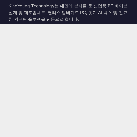
KingYoung Technology는 대만에 본사를 둔 산업용 PC 베어본
설계 및 제조업체로, 팬리스 임베디드 PC, 엣지 AI 박스 및 견고
한 컴퓨팅 솔루션을 전문으로 합니다.
📍
10F., No. 318, Sec. 1, Neihu Rd., Neihu Dist., Taipei City
114, Taiwan
☎
+886-2-2659-8483
✉
sales@kingyoung.com.tw
제품
팬리스 산업용 PC
엣지 AI 박스
멀티 Gigabit 이더넷
초소형 산업용 PC
연락처
문의하기