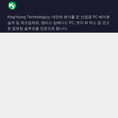
KingYoung Technology는 대만에 본사를 둔 산업용 PC 베어본
설계 및 제조업체로, 팬리스 임베디드 PC, 엣지 AI 박스 및 견고
한 컴퓨팅 솔루션을 전문으로 합니다.
📍
10F., No. 318, Sec. 1, Neihu Rd., Neihu Dist., Taipei City
114, Taiwan
☎
+886-2-2659-8483
✉
sales@kingyoung.com.tw
제품
팬리스 산업용 PC
엣지 AI 박스
멀티 Gigabit 이더넷
초소형 산업용 PC