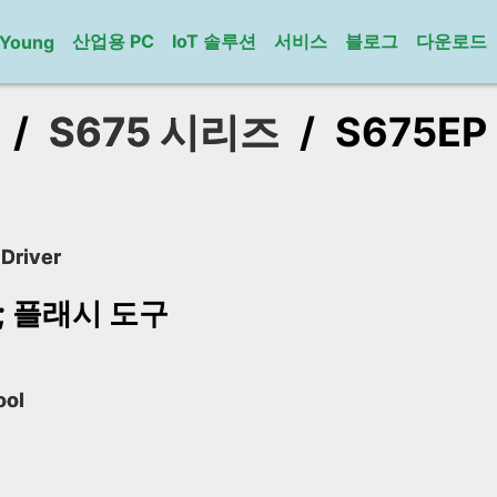
산업용 PC
IoT 솔루션
서비스
블로그
다운로드
gYoung
/
S675 시리즈
/
S675EP
Driver
p; 플래시 도구
ool