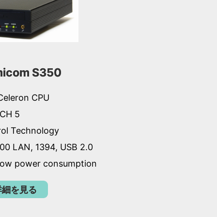
icom S350
 Celeron CPU
ICH 5
ol Technology
00 LAN, 1394, USB 2.0
 low power consumption
詳細を見る