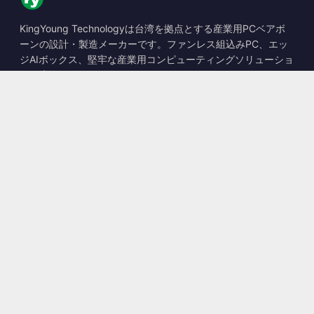
KingYoung Technologyは台湾を拠点とする産業用PCベアボ
ーンの設計・製造メーカーです。ファンレス組込みPC、エッ
ジAIボックス、堅牢な産業用コンピューティングソリューショ
ンを専門としています。
📍
10F., No. 318, Sec. 1, Neihu Rd., Neihu Dist., Taipei City
114, Taiwan
☎
+886-2-2659-8483
✉
sales@kingyoung.com.tw
製品
ファンレス産業用PC
エッジAIボックス
マルチGigabitイーサネット
超小型産業用PC