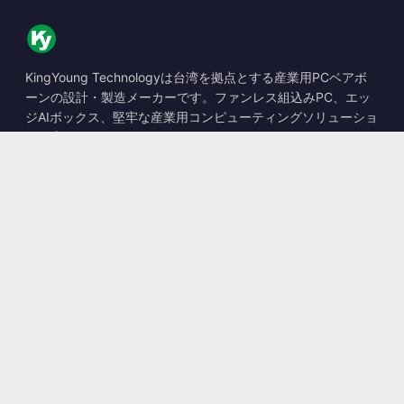
KingYoung Technologyは台湾を拠点とする産業用PCベアボ
ーンの設計・製造メーカーです。ファンレス組込みPC、エッ
ジAIボックス、堅牢な産業用コンピューティングソリューショ
ンを専門としています。
📍
10F., No. 318, Sec. 1, Neihu Rd., Neihu Dist., Taipei City
114, Taiwan
☎
+886-2-2659-8483
✉
sales@kingyoung.com.tw
製品
ファンレス産業用PC
エッジAIボックス
マルチGigabitイーサネット
超小型産業用PC