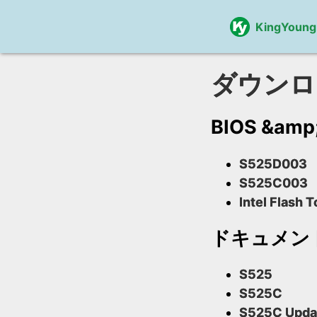
KingYoung
ダウンロ
BIOS &a
S525D003
S525C003
Intel Flash T
ドキュメン
S525
S525C
S525C Upda