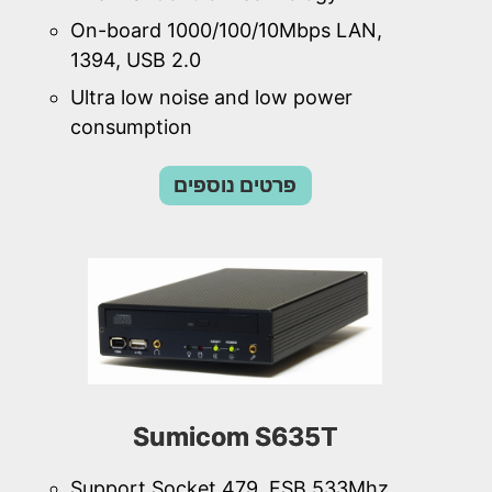
On-board 1000/100/10Mbps LAN,
1394, USB 2.0
Ultra low noise and low power
consumption
פרטים נוספים
Sumicom S635T
Support Socket 479, FSB 533Mhz,