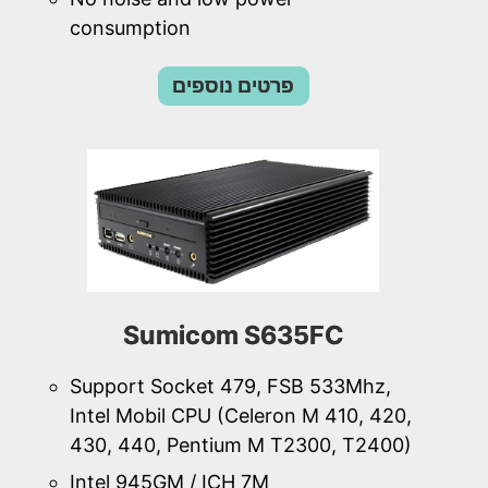
consumption
פרטים נוספים
Sumicom S635FC
Support Socket 479, FSB 533Mhz,
Intel Mobil CPU (Celeron M 410, 420,
430, 440, Pentium M T2300, T2400)
Intel 945GM / ICH 7M