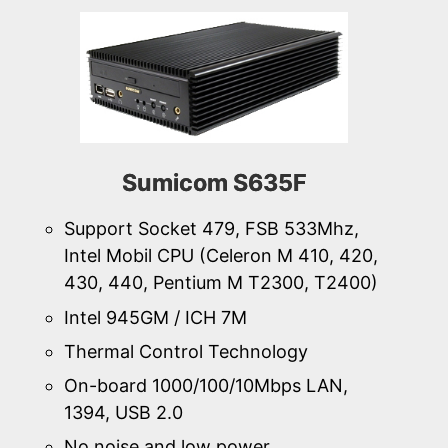
Sumicom S635F
Support Socket 479, FSB 533Mhz,
Intel Mobil CPU (Celeron M 410, 420,
430, 440, Pentium M T2300, T2400)
Intel 945GM / ICH 7M
Thermal Control Technology
On-board 1000/100/10Mbps LAN,
1394, USB 2.0
No noise and low power