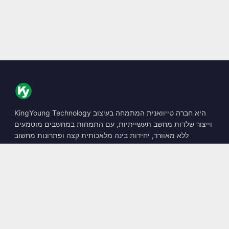
KingYoung Technology היא חברה טייוואנית המתמחה בעיצוב
וייצור שלדות מחשב תעשייתיות, עם התמחות במחשבים מוטמעים
ללא מאוורר, יחידות בינה מלאכותית קצה ופתרונות מחשוב
קשיחים.
📍
10F., No. 318, Sec. 1, Neihu Rd., Neihu Dist., Taipei City
114, Taiwan
☎
+886-2-2659-8483
✉
sales@kingyoung.com.tw