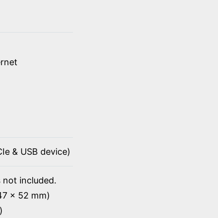
rnet
PCIe & USB device)
 not included.
147 x 52 mm)
)