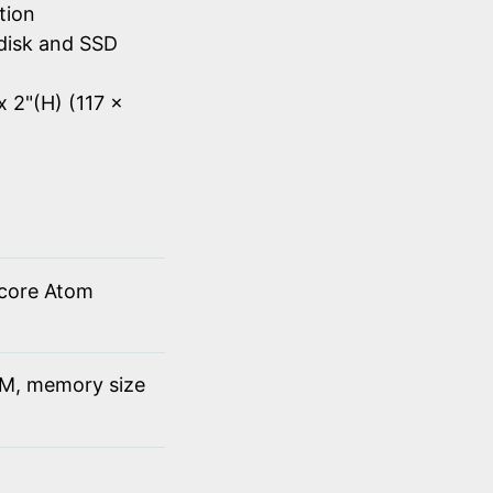
tion
disk and SSD
x 2"(H) (117 x
 core Atom
M, memory size