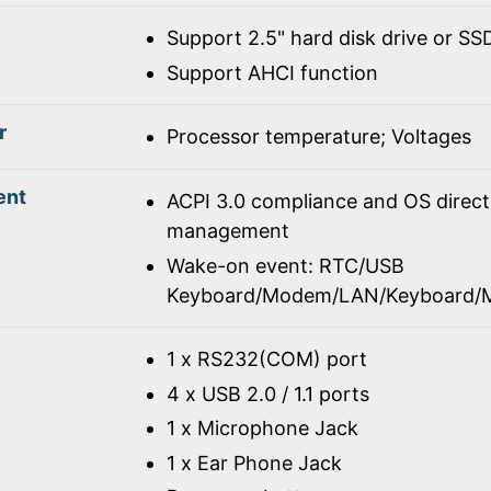
Support 2.5" hard disk drive or SS
Support AHCI function
r
Processor temperature; Voltages
ent
ACPI 3.0 compliance and OS direc
management
Wake-on event: RTC/USB
Keyboard/Modem/LAN/Keyboard/
1 x RS232(COM) port
4 x USB 2.0 / 1.1 ports
1 x Microphone Jack
1 x Ear Phone Jack