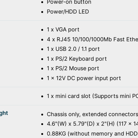
Power-on button
Power/HDD LED
1 x VGA port
4 x RJ45 10/100/1000Mb Fast Ethe
1 x USB 2.0 / 1.1 port
1 x PS/2 Keyboard port
1 x PS/2 Mouse port
1 x 12V DC power input port
1 x mini card slot (Supports mini 
ght
Chassis only, extended connectors
4.6"(W) x 5.79"(D) x 2"(H) (117 x 
0.88KG (without memory and HDD