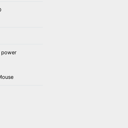
D
t power
Mouse