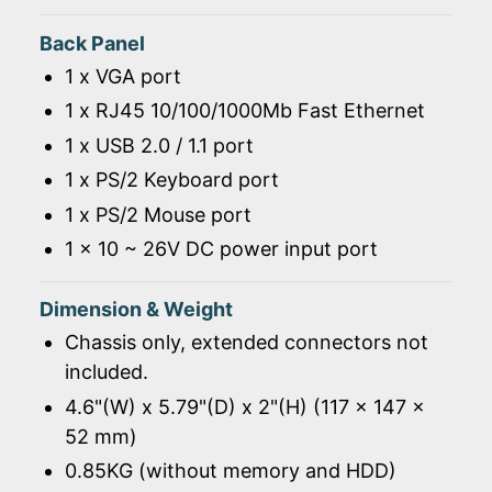
Back Panel
1 x VGA port
1 x RJ45 10/100/1000Mb Fast Ethernet
1 x USB 2.0 / 1.1 port
1 x PS/2 Keyboard port
1 x PS/2 Mouse port
1 x 10 ~ 26V DC power input port
Dimension & Weight
Chassis only, extended connectors not
included.
4.6"(W) x 5.79"(D) x 2"(H) (117 x 147 x
52 mm)
0.85KG (without memory and HDD)