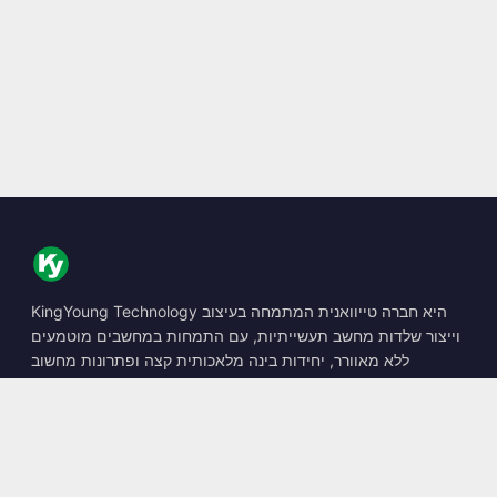
KingYoung Technology היא חברה טייוואנית המתמחה בעיצוב
וייצור שלדות מחשב תעשייתיות, עם התמחות במחשבים מוטמעים
ללא מאוורר, יחידות בינה מלאכותית קצה ופתרונות מחשוב
קשיחים.
📍
10F., No. 318, Sec. 1, Neihu Rd., Neihu Dist., Taipei City
114, Taiwan
☎
+886-2-2659-8483
✉
sales@kingyoung.com.tw