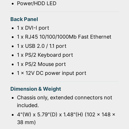
Power/HDD LED
Back Panel
1 x DVI-I port
1 x RJ45 10/100/1000Mb Fast Ethernet
1 x USB 2.0 / 1.1 port
1 x PS/2 Keyboard port
1 x PS/2 Mouse port
1 x 12V DC power input port
Dimension & Weight
Chassis only, extended connectors not
included.
4"(W) x 5.79"(D) x 1.48"(H) (102 x 148 x
38 mm)