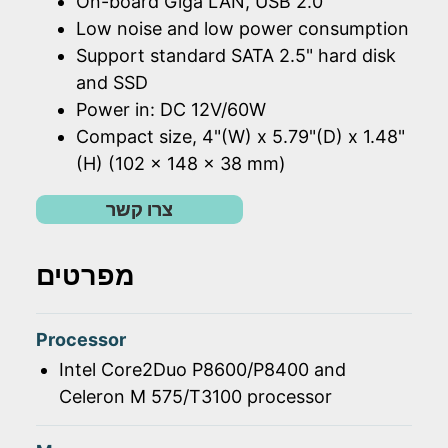
On-board Giga LAN, USB 2.0
Low noise and low power consumption
Support standard SATA 2.5" hard disk
and SSD
Power in: DC 12V/60W
Compact size, 4"(W) x 5.79"(D) x 1.48"
(H) (102 x 148 x 38 mm)
צרו קשר
מפרטים
Processor
Intel Core2Duo P8600/P8400 and
Celeron M 575/T3100 processor