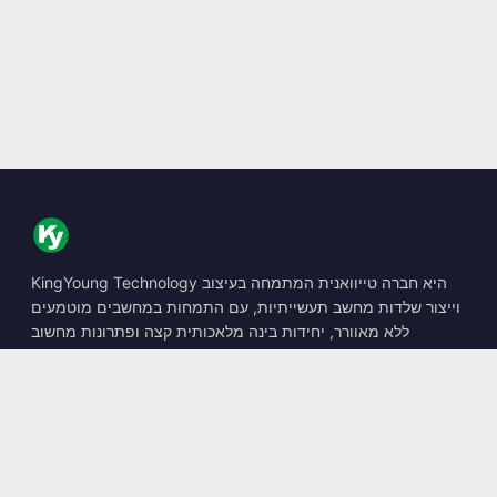
KingYoung Technology היא חברה טייוואנית המתמחה בעיצוב
וייצור שלדות מחשב תעשייתיות, עם התמחות במחשבים מוטמעים
ללא מאוורר, יחידות בינה מלאכותית קצה ופתרונות מחשוב
קשיחים.
📍
10F., No. 318, Sec. 1, Neihu Rd., Neihu Dist., Taipei City
114, Taiwan
☎
+886-2-2659-8483
✉
sales@kingyoung.com.tw