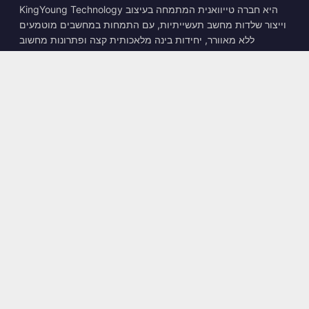
KingYoung Technology היא חברה טייוואנית המתמחה בעיצוב
וייצור שלדות מחשב תעשייתיות, עם התמחות במחשבים מוטמעים
ללא מאוורר, יחידות בינה מלאכותית קצה ופתרונות מחשוב
קשיחים.
📍
10F., No. 318, Sec. 1, Neihu Rd., Neihu Dist., Taipei City
114, Taiwan
☎
+886-2-2659-8483
✉
sales@kingyoung.com.tw
מוצרים
מחשב תעשייתי ללא מאוורר
יחידת בינה מלאכותית קצה
רב-גיגביט Ethernet
גודל קטן במיוחד
יצירת קשר