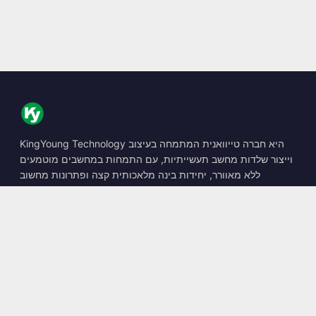
KingYoung Technology היא חברה טייוואנית המתמחה בעיצוב
וייצור שלדות מחשב תעשייתיות, עם התמחות במחשבים מוטמעים
ללא מאוורר, יחידות בינה מלאכותית קצה ופתרונות מחשוב
קשיחים.
📍
10F., No. 318, Sec. 1, Neihu Rd., Neihu Dist., Taipei City
114, Taiwan
☎
+886-2-2659-8483
✉
sales@kingyoung.com.tw
מוצרים