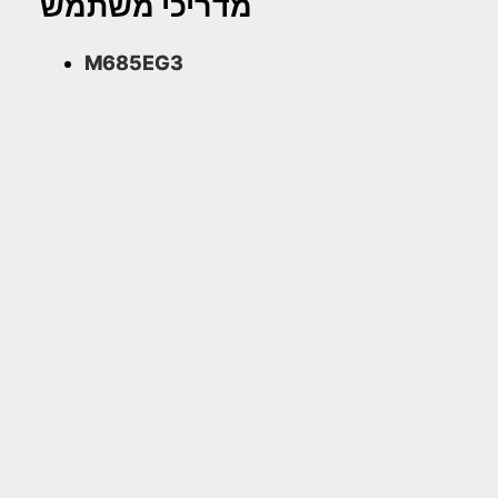
מדריכי משתמש
M685EG3