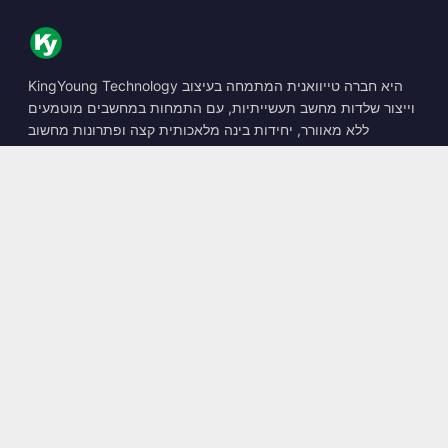
KingYoung Technology היא חברה טייוואנית המתמחה בעיצוב
וייצור שלדות מחשב תעשייתיות, עם התמחות במחשבים מוטמעים
ללא מאוורר, יחידות בינה מלאכותית קצה ופתרונות מחשוב
קשיחים.
📍
10F., No. 318, Sec. 1, Neihu Rd., Neihu Dist., Taipei City
114, Taiwan
☎
+886-2-2659-8483
✉
sales@kingyoung.com.tw
מוצרים
מחשב תעשייתי ללא מאוורר
יחידת בינה מלאכותית קצה
רב-גיגביט Ethernet
גודל קטן במיוחד