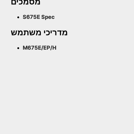
מסמכים
S675E Spec
מדריכי משתמש
M675E/EP/H