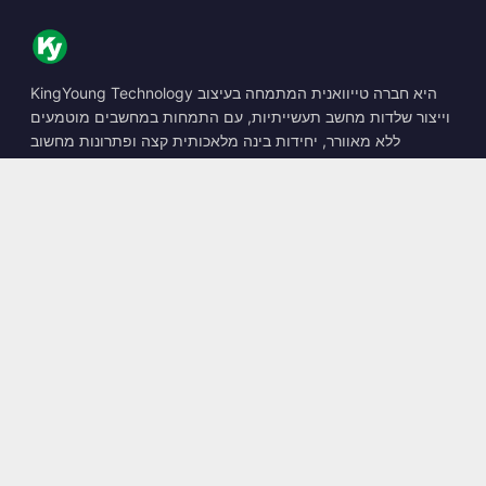
KingYoung Technology היא חברה טייוואנית המתמחה בעיצוב
וייצור שלדות מחשב תעשייתיות, עם התמחות במחשבים מוטמעים
ללא מאוורר, יחידות בינה מלאכותית קצה ופתרונות מחשוב
קשיחים.
📍
10F., No. 318, Sec. 1, Neihu Rd., Neihu Dist., Taipei City
114, Taiwan
☎
+886-2-2659-8483
✉
sales@kingyoung.com.tw
מוצרים
מחשב תעשייתי ללא מאוורר
יחידת בינה מלאכותית קצה
רב-גיגביט Ethernet
גודל קטן במיוחד