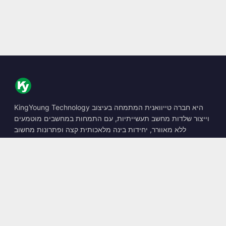
KingYoung Technology היא חברה טייוואנית המתמחה בעיצוב
וייצור שלדות מחשב תעשייתיות, עם התמחות במחשבים מוטמעים
ללא מאוורר, יחידות בינה מלאכותית קצה ופתרונות מחשוב
קשיחים.
📍
10F., No. 318, Sec. 1, Neihu Rd., Neihu Dist., Taipei City
114, Taiwan
☎
+886-2-2659-8483
✉
sales@kingyoung.com.tw
מוצרים