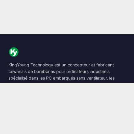
KingYoung Technology est un concepteur et fabricant
taïwanais de barebones pour ordinateurs industriels,
spécialisé dans les PC embarqués sans ventilateur, les
Edge AI Boxes et les solutions informatiques renforcées.
📍
10F., No. 318, Sec. 1, Neihu Rd., Neihu Dist., Taipei City
114, Taiwan
☎
+886-2-2659-8483
✉
sales@kingyoung.com.tw