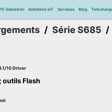
PC industriel
Solutions IoT
Services
Blog
Telechar
rgements
/
Série S685
.1/10 Driver
outils Flash
ool