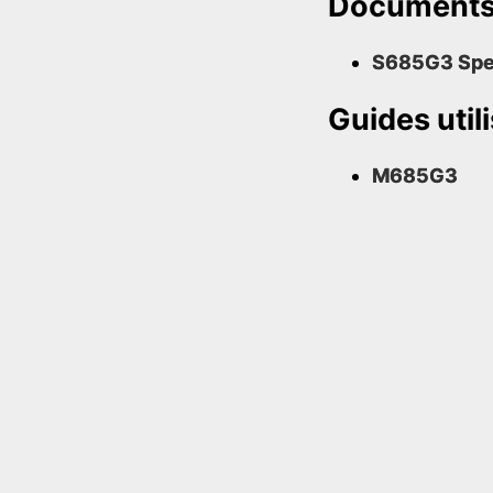
Document
S685G3 Sp
Guides util
M685G3