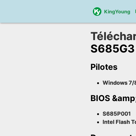
KingYoung
Télécha
S685G3
Pilotes
Windows 7/8
BIOS &amp; 
S685P001
Intel Flash T