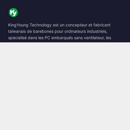
KingYoung Technology est un concepteur et fabricant
taïwanais de barebones pour ordinateurs industriels,
spécialisé dans les PC embarqués sans ventilateur, les
Edge AI Boxes et les solutions informatiques renforcées.
📍
10F., No. 318, Sec. 1, Neihu Rd., Neihu Dist., Taipei City
114, Taiwan
☎
+886-2-2659-8483
✉
sales@kingyoung.com.tw
Produits
PC industriel sans ventilateur
Edge AI Box
Multi Gigabit Ethernet
Ultra compact