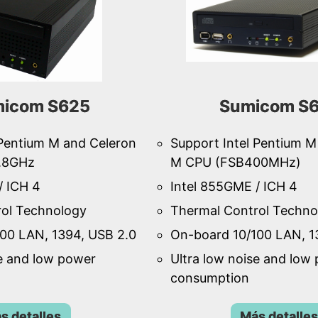
icom S625
Sumicom S
 Pentium M and Celeron
Support Intel Pentium M
1.8GHz
M CPU (FSB400MHz)
/ ICH 4
Intel 855GME / ICH 4
ol Technology
Thermal Control Techno
00 LAN, 1394, USB 2.0
On-board 10/100 LAN, 1
se and low power
Ultra low noise and low
consumption
s detalles
Más detalles