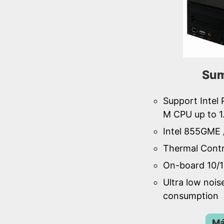
Sum
Support Intel
M CPU up to 
Intel 855GME 
Thermal Contr
On-board 10/1
Ultra low noi
consumption
Má