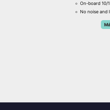
On-board 10/1
No noise and
Má