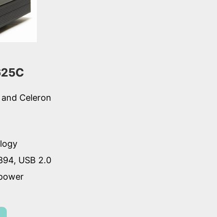
625C
 and Celeron
logy
394, USB 2.0
 power