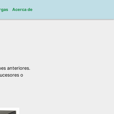
rgas
Acerca de
es anteriores.
sucesores o