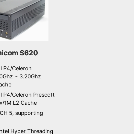
icom S620
al P4/Celeron
0Ghz ~ 3.20Ghz
ache
al P4/Celeron Prescott
 w/1M L2 Cache
ICH 5, supporting
Intel Hyper Threading