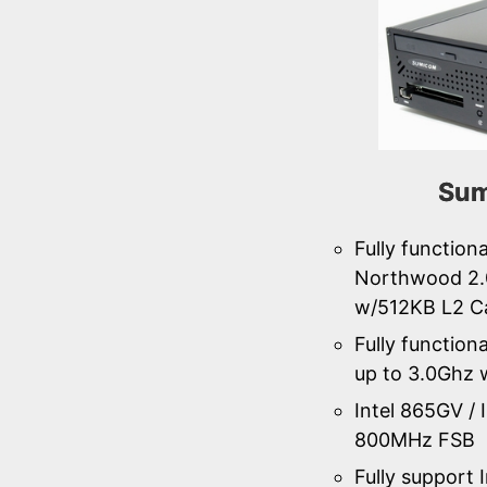
Sum
Fully function
Northwood 2.
w/512KB L2 C
Fully function
up to 3.0Ghz
Intel 865GV / 
800MHz FSB
Fully support 