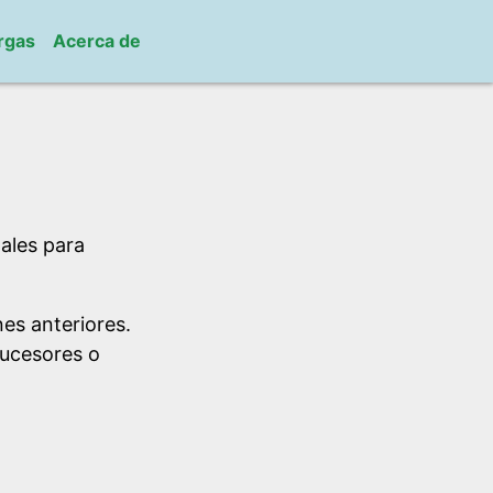
rgas
Acerca de
ales para
es anteriores.
sucesores o