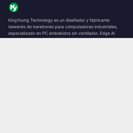
KingYoung Technology es un diseñador y fabricante
taiwanés de barebones para computadoras industriales,
especializado en PC embebidos sin ventilador, Edge AI
Boxes y soluciones informáticas robustas.
📍
10F., No. 318, Sec. 1, Neihu Rd., Neihu Dist., Taipei City
114, Taiwan
☎
+886-2-2659-8483
✉
sales@kingyoung.com.tw
Productos
PC industrial sin ventilador
Edge AI Box
Multi Gigabit Ethernet
Ultra compacto