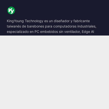
KingYoung Technology es un diseñador y fabricante
taiwanés de barebones para computadoras industriales,
especializado en PC embebidos sin ventilador, Edge AI
Boxes y soluciones informáticas robustas.
📍
10F., No. 318, Sec. 1, Neihu Rd., Neihu Dist., Taipei City
114, Taiwan
☎
+886-2-2659-8483
✉
sales@kingyoung.com.tw
Productos
PC industrial sin ventilador
Edge AI Box
Multi Gigabit Ethernet
Ultra compacto