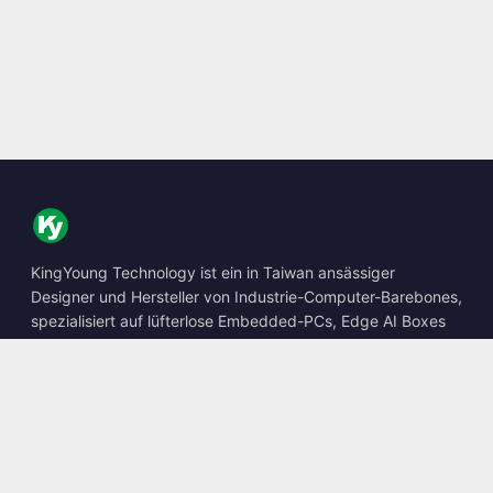
KingYoung Technology ist ein in Taiwan ansässiger
Designer und Hersteller von Industrie-Computer-Barebones,
spezialisiert auf lüfterlose Embedded-PCs, Edge AI Boxes
und robuste Computing-Lösungen.
📍
10F., No. 318, Sec. 1, Neihu Rd., Neihu Dist., Taipei City
114, Taiwan
☎
+886-2-2659-8483
✉
sales@kingyoung.com.tw