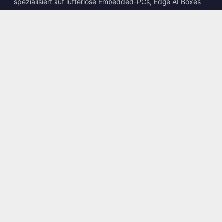
spezialisiert auf lüfterlose Embedded-PCs, Edge AI Boxes
und robuste Computing-Lösungen.
📍
10F., No. 318, Sec. 1, Neihu Rd., Neihu Dist., Taipei City
114, Taiwan
☎
+886-2-2659-8483
✉
sales@kingyoung.com.tw
Produkte
Lüfterloser Industrie-PC
Edge AI Box
Multi-Gigabit-Ethernet
Ultrakompakt
Kontakt
Kontaktieren Sie uns
Dienstleistungen