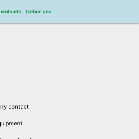
wnloads
Ueber uns
dry contact
equipment