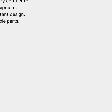
dry contact for
uipment.
tant design.
le parts.