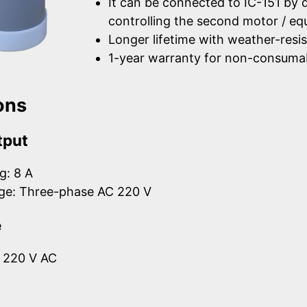
It can be connected to IC-151 by 
controlling the second motor / eq
Longer lifetime with weather-resis
1-year warranty for non-consumab
ons
tput
g: 8 A
age: Three-phase AC 220 V
e
 220 V AC