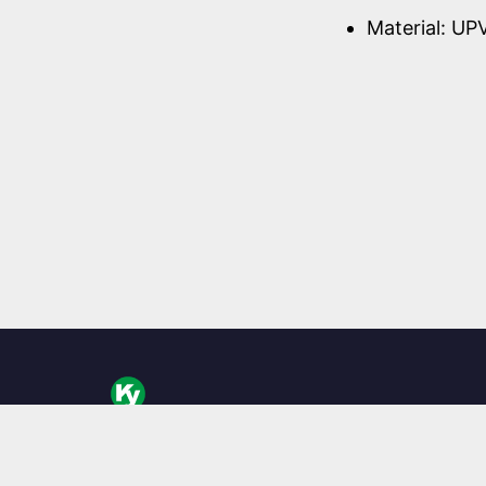
Material: UP
KingYoung Technology ist ein in Taiwan ansässiger D
Industrie-Computer-Barebones, spezialisiert auf lüf