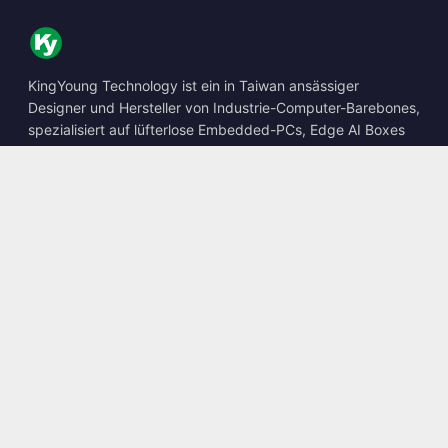
KingYoung Technology ist ein in Taiwan ansässiger
Designer und Hersteller von Industrie-Computer-Barebones,
spezialisiert auf lüfterlose Embedded-PCs, Edge AI Boxes
und robuste Computing-Lösungen.
📍
10F., No. 318, Sec. 1, Neihu Rd., Neihu Dist., Taipei City
114, Taiwan
☎
+886-2-2659-8483
✉
sales@kingyoung.com.tw
Produkte
Lüfterloser Industrie-PC
Edge AI Box
Multi-Gigabit-Ethernet
Ultrakompakt