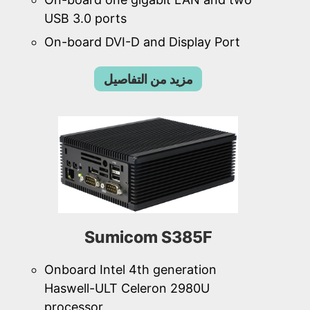
USB 3.0 ports
On-board DVI-D and Display Port
مزيد من التفاصيل
Sumicom S385F
Onboard Intel 4th generation
Haswell-ULT Celeron 2980U
processor