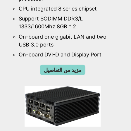
CPU integrated 8 series chipset
Support SODIMM DDR3/L
1333/1600Mhz 8GB * 2
On-board one gigabit LAN and two
USB 3.0 ports
On-board DVI-D and Display Port
مزيد من التفاصيل