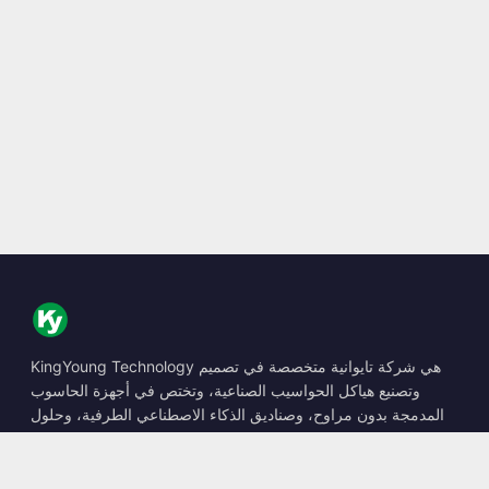
KingYoung Technology هي شركة تايوانية متخصصة في تصميم
وتصنيع هياكل الحواسيب الصناعية، وتختص في أجهزة الحاسوب
المدمجة بدون مراوح، وصناديق الذكاء الاصطناعي الطرفية، وحلول
الحوسبة المتينة.
📍
10F., No. 318, Sec. 1, Neihu Rd., Neihu Dist., Taipei City