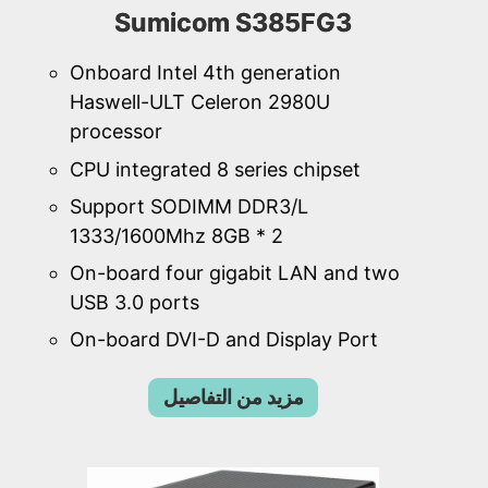
Sumicom S385FG3
Onboard Intel 4th generation
Haswell-ULT Celeron 2980U
processor
CPU integrated 8 series chipset
Support SODIMM DDR3/L
1333/1600Mhz 8GB * 2
On-board four gigabit LAN and two
USB 3.0 ports
On-board DVI-D and Display Port
مزيد من التفاصيل