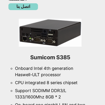
اتصل بنا
Sumicom S385
Onboard Intel 4th generation
Haswell-ULT processor
CPU integrated 8 series chipset
Support SODIMM DDR3/L
1333/1600Mhz 8GB * 2
On-board one gigabit LAN and two