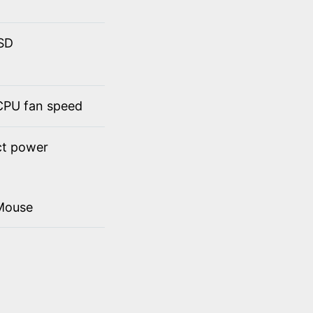
SSD
 CPU fan speed
ct power
Mouse