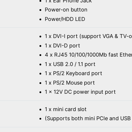
1 x Ear Phone Jack
Power-on button
Power/HDD LED
1 x DVI-I port (support VGA & TV-o
1 x DVI-D port
4 x RJ45 10/100/1000Mb fast Ethe
1 x USB 2.0 / 1.1 port
1 x PS/2 Keyboard port
1 x PS/2 Mouse port
1 x 12V DC power input port
1 x mini card slot
(Supports both mini PCIe and USB 