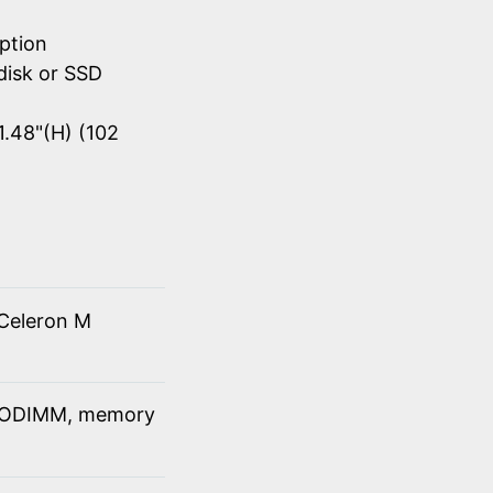
ption
disk or SSD
1.48"(H) (102
Celeron M
SODIMM, memory