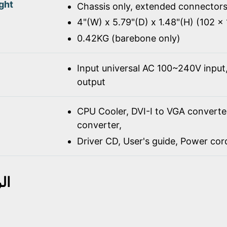
ght
Chassis only, extended connectors
4"(W) x 5.79"(D) x 1.48"(H) (102 
0.42KG (barebone only)
Input universal AC 100~240V inpu
output
CPU Cooler, DVI-I to VGA converte
converter,
Driver CD, User's guide, Power co
ال