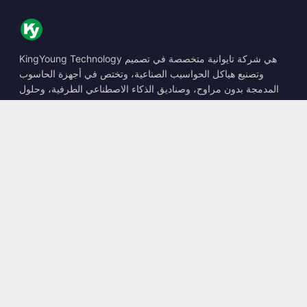
KingYoung Technology هي شركة تايوانية متخصصة في تصميم
وتصنيع هياكل الحواسيب الصناعية، وتختص في أجهزة الحاسوب
المدمجة بدون مراوح، وصناديق الذكاء الاصطناعي الطرفية، وحلول
الحوسبة المتينة.
📍
10F., No. 318, Sec. 1, Neihu Rd., Neihu Dist., Taipei City
114, Taiwan
☎
+886-2-2659-8483
✉
sales@kingyoung.com.tw
المنتجات
حاسوب صناعي بدون مراوح
صندوق الذكاء الاصطناعي الطرفي
شبكة إيثرنت متعددة الجيجابت
حجم صغير للغاية